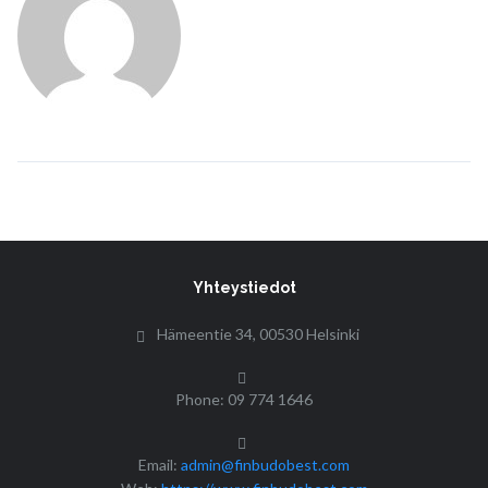
Yhteystiedot
Hämeentie 34, 00530 Helsinki
Phone: 09 774 1646
Email:
admin@finbudobest.com