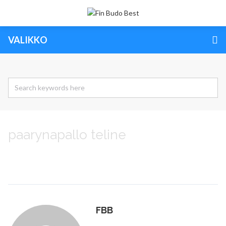
VALIKKO
paarynapallo teline
FBB