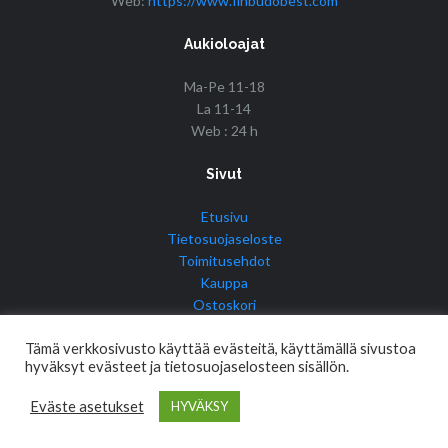
Web:
https://www.finbudobest.com
Aukioloajat
Ma-Pe 11-18
La 11-14
Web : 24 h
Sivut
Etusivu
Tietosuojaseloste
Toimitusehdot
Kauppa
Ostoskori
Tilini
Tämä verkkosivusto käyttää evästeitä, käyttämällä sivustoa
hyväksyt evästeet ja tietosuojaselosteen sisällön.
Eväste asetukset
HYVÄKSY
© Copyright 2017 Fin Budo Best | Golden Tiger