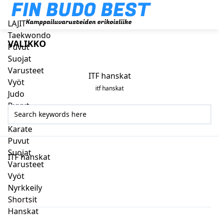
LAJIT
Taekwondo
VALIKKO
Puvut
Suojat
Varusteet
ITF hanskat
Vyöt
itf hanskat
Judo
Puvut
Vyöt
Karate
Puvut
Suojat
ITF hanskat
Varusteet
Vyöt
Nyrkkeily
Shortsit
Hanskat