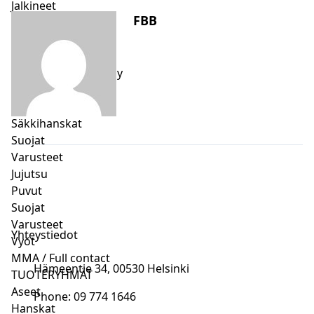
Jalkineet
FBB
Säkkihanskat
Suojat
Varusteet
Thai / potkunyrkkeily
Housut / shortsit
Hanskat
Säkkihanskat
Suojat
Varusteet
Jujutsu
Puvut
Suojat
Varusteet
Yhteystiedot
Vyöt
MMA / Full contact
Hämeentie 34, 00530 Helsinki
TUOTERYHMÄT
Aseet
Phone: 09 774 1646
Hanskat