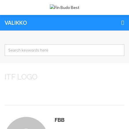
VALIKKO
ITF LOGO
FBB