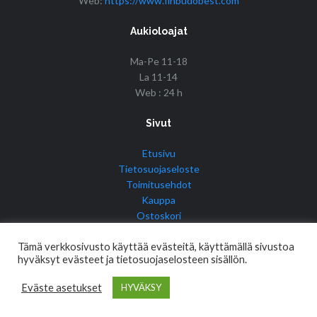
Web:
https://www.finbudobest.com
Aukioloajat
Ma-Pe 11-18
La 11-14
Web : 24 h
Sivut
Etusivu
Tietosuojaseloste
Toimitusehdot
Kauppa
Ostoskori
Tilini
Tämä verkkosivusto käyttää evästeitä, käyttämällä sivustoa
hyväksyt evästeet ja tietosuojaselosteen sisällön.
Eväste asetukset
HYVÄKSY
© Copyright 2017 Fin Budo Best | Golden Tiger