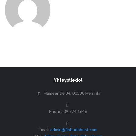
Yhteystiedot
Hämeentie 34, 00530 Helsinki
Phone: 09 774 1646
Email:
admin@finbudobest.com