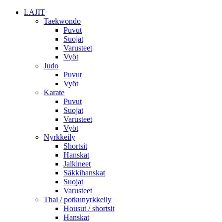
LAJIT
Taekwondo
Puvut
Suojat
Varusteet
Vyöt
Judo
Puvut
Vyöt
Karate
Puvut
Suojat
Varusteet
Vyöt
Nyrkkeily
Shortsit
Hanskat
Jalkineet
Säkkihanskat
Suojat
Varusteet
Thai / potkunyrkkeily
Housut / shortsit
Hanskat