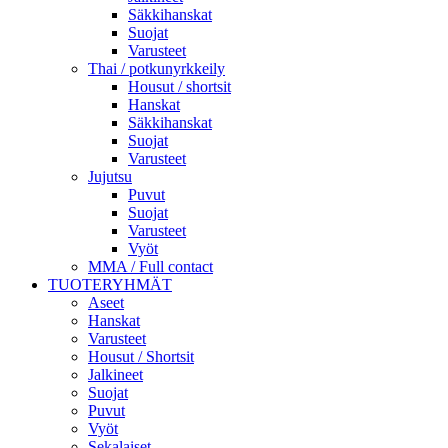
Säkkihanskat
Suojat
Varusteet
Thai / potkunyrkkeily
Housut / shortsit
Hanskat
Säkkihanskat
Suojat
Varusteet
Jujutsu
Puvut
Suojat
Varusteet
Vyöt
MMA / Full contact
TUOTERYHMÄT
Aseet
Hanskat
Varusteet
Housut / Shortsit
Jalkineet
Suojat
Puvut
Vyöt
Sekalaiset