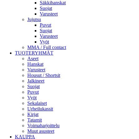
Säkkihanskat
Suojat
Varusteet
Jujutsu
Puvut
Suojat
Varusteet
Vyöt
MMA / Full contact
TUOTERYHMÄT
Aseet
Hanskat
Varusteet
Housut / Shortsit
Jalkineet
Suojat
Puvut
Vyöt
Sekalaiset
Urheilukassit
Kirjat
Tatamit
Voimaharjoittelu
Muut asusteet
KAUPPA