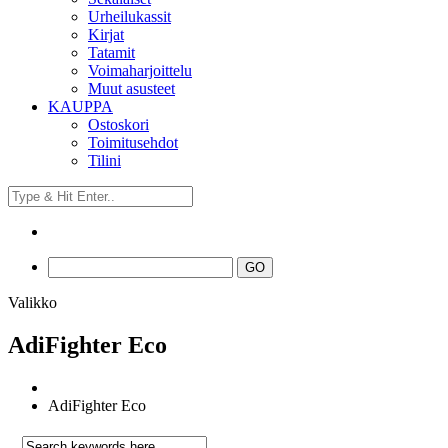
Urheilukassit
Kirjat
Tatamit
Voimaharjoittelu
Muut asusteet
KAUPPA
Ostoskori
Toimitusehdot
Tilini
Valikko
AdiFighter Eco
AdiFighter Eco