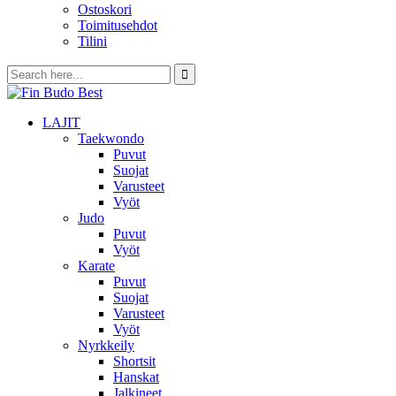
Ostoskori
Toimitusehdot
Tilini
LAJIT
Taekwondo
Puvut
Suojat
Varusteet
Vyöt
Judo
Puvut
Vyöt
Karate
Puvut
Suojat
Varusteet
Vyöt
Nyrkkeily
Shortsit
Hanskat
Jalkineet