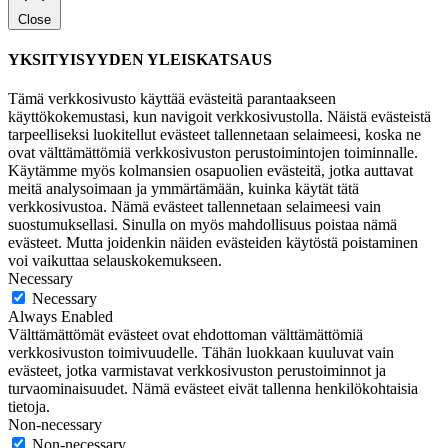
Close
YKSITYISYYDEN YLEISKATSAUS
Tämä verkkosivusto käyttää evästeitä parantaakseen
käyttökokemustasi, kun navigoit verkkosivustolla. Näistä evästeistä
tarpeelliseksi luokitellut evästeet tallennetaan selaimeesi, koska ne
ovat välttämättömiä verkkosivuston perustoimintojen toiminnalle.
Käytämme myös kolmansien osapuolien evästeitä, jotka auttavat
meitä analysoimaan ja ymmärtämään, kuinka käytät tätä
verkkosivustoa. Nämä evästeet tallennetaan selaimeesi vain
suostumuksellasi. Sinulla on myös mahdollisuus poistaa nämä
evästeet. Mutta joidenkin näiden evästeiden käytöstä poistaminen
voi vaikuttaa selauskokemukseen.
Necessary
Necessary
Always Enabled
Välttämättömät evästeet ovat ehdottoman välttämättömiä
verkkosivuston toimivuudelle. Tähän luokkaan kuuluvat vain
evästeet, jotka varmistavat verkkosivuston perustoiminnot ja
turvaominaisuudet. Nämä evästeet eivät tallenna henkilökohtaisia
tietoja.
Non-necessary
Non-necessary