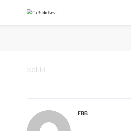
Säkki
FBB