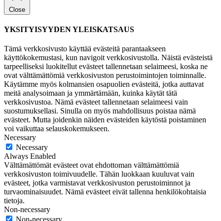
Close
YKSITYISYYDEN YLEISKATSAUS
Tämä verkkosivusto käyttää evästeitä parantaakseen
käyttökokemustasi, kun navigoit verkkosivustolla. Näistä evästeistä
tarpeelliseksi luokitellut evästeet tallennetaan selaimeesi, koska ne
ovat välttämättömiä verkkosivuston perustoimintojen toiminnalle.
Käytämme myös kolmansien osapuolien evästeitä, jotka auttavat
meitä analysoimaan ja ymmärtämään, kuinka käytät tätä
verkkosivustoa. Nämä evästeet tallennetaan selaimeesi vain
suostumuksellasi. Sinulla on myös mahdollisuus poistaa nämä
evästeet. Mutta joidenkin näiden evästeiden käytöstä poistaminen
voi vaikuttaa selauskokemukseen.
Necessary
Necessary
Always Enabled
Välttämättömät evästeet ovat ehdottoman välttämättömiä
verkkosivuston toimivuudelle. Tähän luokkaan kuuluvat vain
evästeet, jotka varmistavat verkkosivuston perustoiminnot ja
turvaominaisuudet. Nämä evästeet eivät tallenna henkilökohtaisia
tietoja.
Non-necessary
Non-necessary