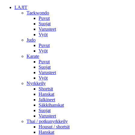
LAJIT
Taekwondo
Puvut
Suojat
Varusteet
Vyöt
Judo
Puvut
Vyöt
Karate
Puvut
Suojat
Varusteet
Vyöt
Nyrkkeily
Shortsit
Hanskat
Jalkineet
Säkkihanskat
Suojat
Varusteet
Thai / potkunyrkkeily
Housut / shortsit
Hanskat