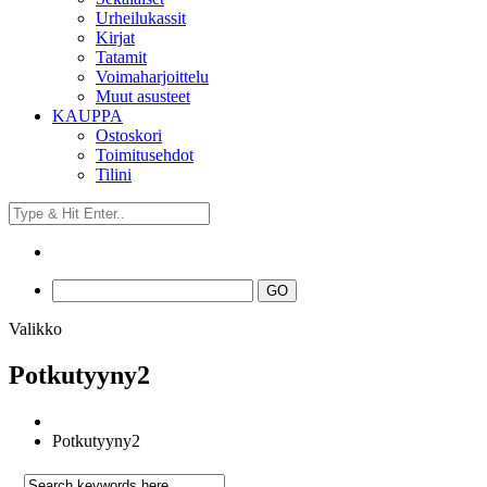
Urheilukassit
Kirjat
Tatamit
Voimaharjoittelu
Muut asusteet
KAUPPA
Ostoskori
Toimitusehdot
Tilini
Valikko
Potkutyyny2
Potkutyyny2