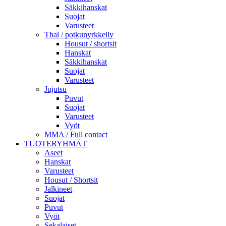
Säkkihanskat
Suojat
Varusteet
Thai / potkunyrkkeily
Housut / shortsit
Hanskat
Säkkihanskat
Suojat
Varusteet
Jujutsu
Puvut
Suojat
Varusteet
Vyöt
MMA / Full contact
TUOTERYHMÄT
Aseet
Hanskat
Varusteet
Housut / Shortsit
Jalkineet
Suojat
Puvut
Vyöt
Sekalaiset