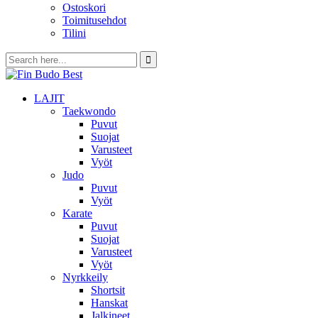
Ostoskori
Toimitusehdot
Tilini
LAJIT
Taekwondo
Puvut
Suojat
Varusteet
Vyöt
Judo
Puvut
Vyöt
Karate
Puvut
Suojat
Varusteet
Vyöt
Nyrkkeily
Shortsit
Hanskat
Jalkineet