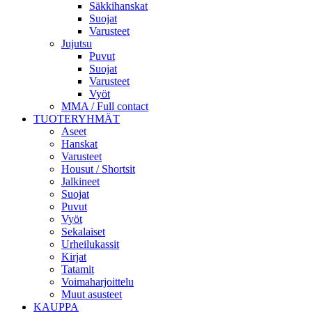
Säkkihanskat
Suojat
Varusteet
Jujutsu
Puvut
Suojat
Varusteet
Vyöt
MMA / Full contact
TUOTERYHMÄT
Aseet
Hanskat
Varusteet
Housut / Shortsit
Jalkineet
Suojat
Puvut
Vyöt
Sekalaiset
Urheilukassit
Kirjat
Tatamit
Voimaharjoittelu
Muut asusteet
KAUPPA