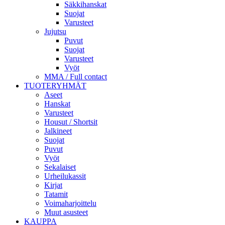
Säkkihanskat
Suojat
Varusteet
Jujutsu
Puvut
Suojat
Varusteet
Vyöt
MMA / Full contact
TUOTERYHMÄT
Aseet
Hanskat
Varusteet
Housut / Shortsit
Jalkineet
Suojat
Puvut
Vyöt
Sekalaiset
Urheilukassit
Kirjat
Tatamit
Voimaharjoittelu
Muut asusteet
KAUPPA