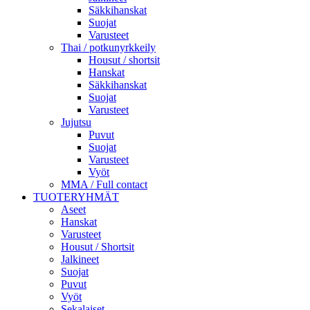
Säkkihanskat
Suojat
Varusteet
Thai / potkunyrkkeily
Housut / shortsit
Hanskat
Säkkihanskat
Suojat
Varusteet
Jujutsu
Puvut
Suojat
Varusteet
Vyöt
MMA / Full contact
TUOTERYHMÄT
Aseet
Hanskat
Varusteet
Housut / Shortsit
Jalkineet
Suojat
Puvut
Vyöt
Sekalaiset