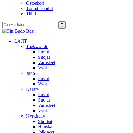
Ostoskori
Toimitusehdot
Tilini
LAJIT
Taekwondo
Puvut
Suojat
Varusteet
Vyöt
Judo
Puvut
Vyöt
Karate
Puvut
Suojat
Varusteet
Vyöt
Nyrkkeily
Shortsit
Hanskat
Jalkineet