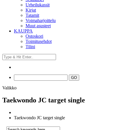
Urheilukassit
Kirjat
Tatamit
Voimaharjoittelu
Muut asusteet
KAUPPA
Ostoskori
Toimitusehdot
Tilini
Valikko
Taekwondo JC target single
Taekwondo JC target single