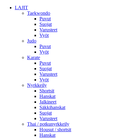
LAJIT
Taekwondo
Puvut
Suojat
Varusteet
Vyöt
Judo
Puvut
Vyöt
Karate
Puvut
Suojat
Varusteet
Vyöt
Nyrkkeily
Shortsit
Hanskat
Jalkineet
Säkkihanskat
Suojat
Varusteet
Thai / potkunyrkkeily
Housut / shortsit
Hanskat