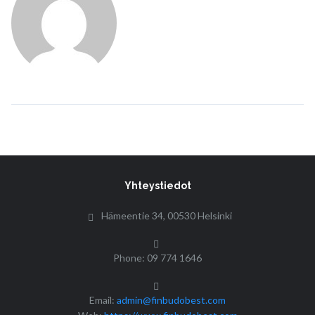
Yhteystiedot
Hämeentie 34, 00530 Helsinki
Phone: 09 774 1646
Email:
admin@finbudobest.com