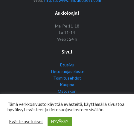
Web:
https://www.finbudobest.com
Aukioloajat
Ma-Pe 11-18
La 11-14
Web : 24 h
Sivut
Etusivu
Tietosuojaseloste
Toimitusehdot
Kauppa
Ostoskori
Tilini
Tämä verkkosivusto käyttää evästeitä, käyttämällä sivustoa
hyväksyt evästeet ja tietosuojaselosteen sisällön.
Eväste asetukset
HYVÄKSY
© Copyright 2017 Fin Budo Best | Golden Tiger