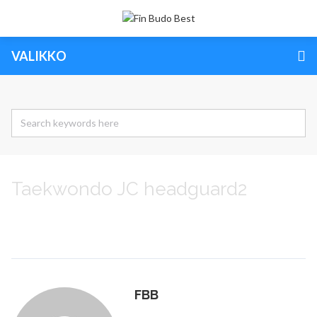
VALIKKO
Taekwondo JC headguard2
FBB