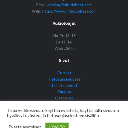
Email:
admin@finbudobest.com
Web:
https://www.finbudobest.com
Aukioloajat
Ma-Pe 11-18
La 11-14
Web : 24 h
Sivut
Etusivu
Tietosuojaseloste
Toimitusehdot
Kauppa
Ostoskori
Tilini
Tämä verkkosivusto käyttää evästeitä, käyttämällä sivustoa
hyväksyt evästeet ja tietosuojaselosteen sisällön.
Eväste asetukset
HYVÄKSY