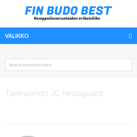
VALIKKO
Taekwondo JC headguard