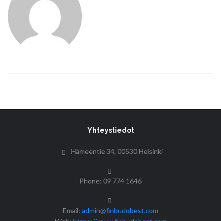
Yhteystiedot
Hämeentie 34, 00530 Helsinki
Phone: 09 774 1646
Email:
admin@finbudobest.com