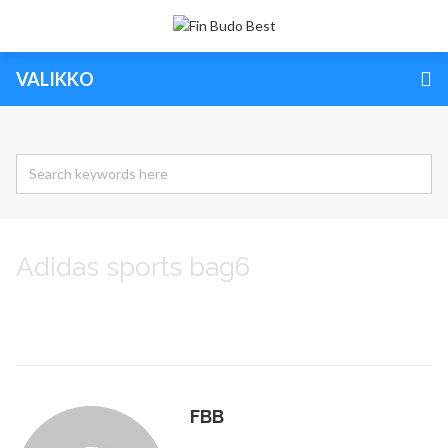
VALIKKO
Adidas sports bag6
FBB