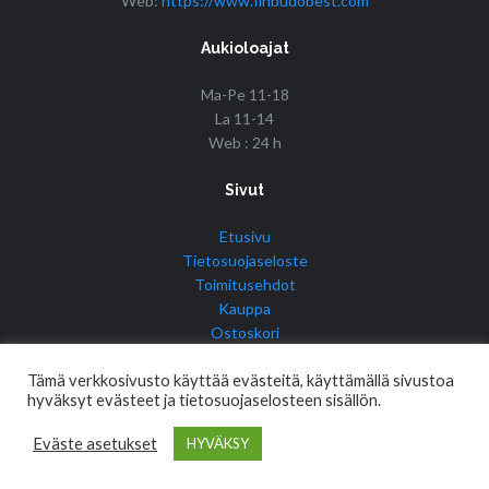
Web:
https://www.finbudobest.com
Aukioloajat
Ma-Pe 11-18
La 11-14
Web : 24 h
Sivut
Etusivu
Tietosuojaseloste
Toimitusehdot
Kauppa
Ostoskori
Tilini
Tämä verkkosivusto käyttää evästeitä, käyttämällä sivustoa
hyväksyt evästeet ja tietosuojaselosteen sisällön.
Eväste asetukset
HYVÄKSY
© Copyright 2017 Fin Budo Best | Golden Tiger