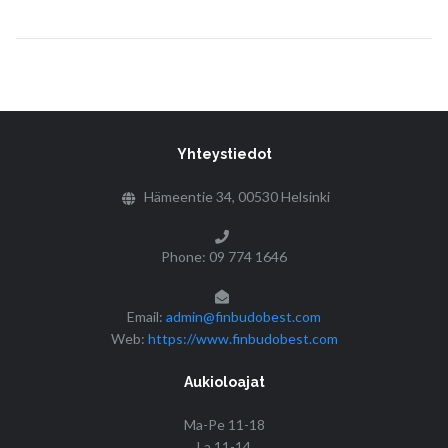
Yhteystiedot
Hämeentie 34, 00530 Helsinki
Phone: 09 774 1646
Email:
admin@finbudobest.com
Web:
https://www.finbudobest.com
Aukioloajat
Ma-Pe 11-18
La 11-14