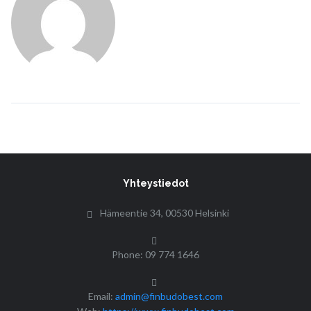
Yhteystiedot
Hämeentie 34, 00530 Helsinki
Phone: 09 774 1646
Email:
admin@finbudobest.com