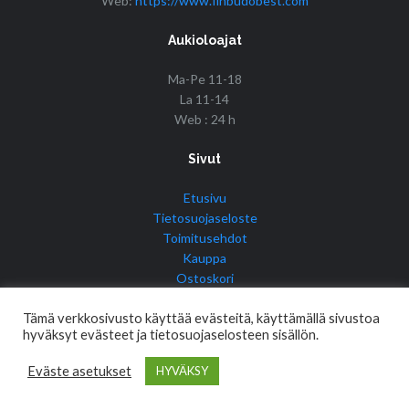
Web:
https://www.finbudobest.com
Aukioloajat
Ma-Pe 11-18
La 11-14
Web : 24 h
Sivut
Etusivu
Tietosuojaseloste
Toimitusehdot
Kauppa
Ostoskori
Tilini
Tämä verkkosivusto käyttää evästeitä, käyttämällä sivustoa
hyväksyt evästeet ja tietosuojaselosteen sisällön.
Eväste asetukset
HYVÄKSY
© Copyright 2017 Fin Budo Best | Golden Tiger